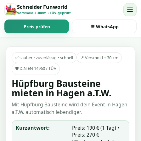
Schneider Funworld
Versmold + 30km • TÜV-geprüft
Preis prüfen
💬 WhatsApp
✅ sauber • zuverlässig • schnell
📍 Versmold + 30 km
🛡️ DIN EN 14960 / TÜV
Hüpfburg Bausteine
mieten in Hagen a.T.W.
Mit Hüpfburg Bausteine wird dein Event in Hagen
a.T.W. automatisch lebendiger.
Kurzantwort:
Preis: 190 € (1 Tag) •
Preis: 270 €