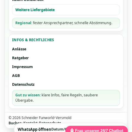
Weitere Liefergebiete
Regional:
fester Ansprechpartner, schnelle Abstimmung.
INFOS & RECHTLICHES
Anlässe
Ratgeber
Impressum
AGB
Datenschutz
Gut zu wissen:
klare Infos, faire Regeln, saubere
Übergabe.
©
2026
Schneider Funworld
•
Versmold
Buchen
•
Kontakt
•
Datenschutz
WhatsApp öffnen
Datum/Ort/Gäste • Antwort meist schnell
🤖 Frag unseren 24/7 Chatbot