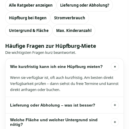
Alle Ratgeber anzeigen
Lieferung oder Abholung?
Hüpfburg bei Regen
Stromverbrauch
Untergrund & Fläche
Max. Kinderanzahl
Häufige Fragen zur Hüpfburg-Miete
Die wichtigsten Fragen kurz beantwortet.
+
Wie kurzfristig kann ich eine Hüpfburg mieten?
Wenn sie verfügbar ist, oft auch kurzfristig. Am besten direkt
Verfügbarkeit prüfen – dann siehst du freie Termine und kannst
direkt anfragen oder buchen.
Lieferung oder Abholung – was ist besser?
+
Abholung passt, wenn du ein geeignetes Fahrzeug und etwas
Welche Fläche und welcher Untergrund sind
Zeit für Auf- und Abbau hast. Lieferung ist ideal, wenn’s
+
nötig?
stressfrei sein soll – besonders bei Feiern mit vielen Gästen.