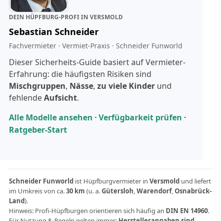
DEIN HÜPFBURG-PROFI IN VERSMOLD
Sebastian Schneider
Fachvermieter · Vermiet-Praxis · Schneider Funworld
Dieser Sicherheits-Guide basiert auf Vermieter-
Erfahrung: die häufigsten Risiken sind
Mischgruppen
,
Nässe
,
zu viele Kinder
und
fehlende
Aufsicht
.
Alle Modelle ansehen
·
Verfügbarkeit prüfen
·
Ratgeber-Start
Schneider Funworld
ist Hüpfburgvermieter in
Versmold
und liefert
im Umkreis von ca.
30 km
(u. a.
Gütersloh
,
Warendorf
,
Osnabrück-
Land
).
Hinweis: Profi-Hüpfburgen orientieren sich häufig an
DIN EN 14960
.
Für Nutzung & Regeln gelten immer:
Herstellerangaben sind