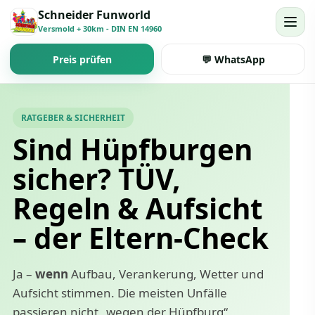
Schneider Funworld
Versmold + 30km - DIN EN 14960
Preis prüfen
💬 WhatsApp
RATGEBER & SICHERHEIT
Sind Hüpfburgen
sicher? TÜV,
Regeln & Aufsicht
– der Eltern-Check
Ja –
wenn
Aufbau, Verankerung, Wetter und
Aufsicht stimmen. Die meisten Unfälle
passieren nicht „wegen der Hüpfburg“,