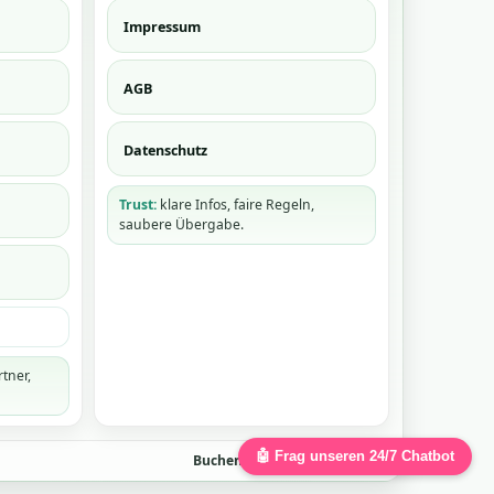
Impressum
AGB
Datenschutz
Trust:
klare Infos, faire Regeln,
saubere Übergabe.
tner,
🤖 Frag unseren 24/7 Chatbot
Buchen
•
Kontakt
•
Datenschutz