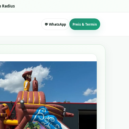
m Radius
💬 WhatsApp
Preis & Termin
🎯
🧊
🏴‍☠️
🧲
🦜