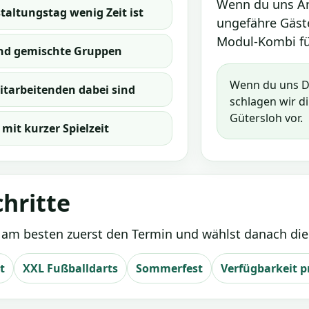
Wenn du uns Art
altungstag wenig Zeit ist
ungefähre Gäste
Modul-Kombi fü
 und gemischte Gruppen
Wenn du uns D
tarbeitenden dabei sind
schlagen wir d
Gütersloh vor.
mit kurzer Spielzeit
hritte
u am besten zuerst den Termin und wählst danach di
t
XXL Fußballdarts
Sommerfest
Verfügbarkeit p