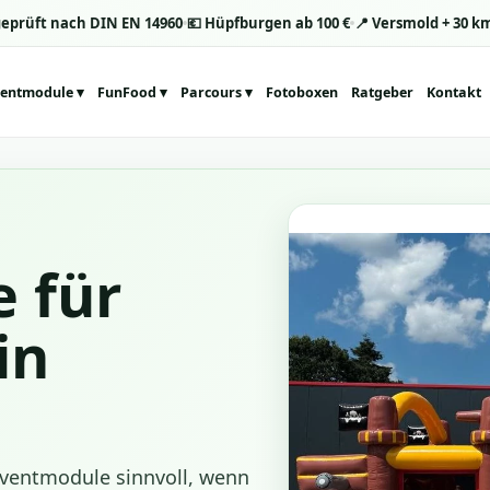
eprüft nach DIN EN 14960
💶 Hüpfburgen ab 100 €
📍 Versmold + 30 k
entmodule ▾
FunFood ▾
Parcours ▾
Fotoboxen
Ratgeber
Kontakt
📌
🎉
🍧
📍
🏃
🏰
⛳
🍿
🦄
🎨
 für
🦍
🎨
in
🦖
🏴‍☠️
🚜
🧱
🐾
🚚
 Eventmodule sinnvoll, wenn