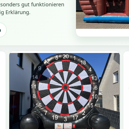
esonders gut funktionieren
✨
☀️
g Erklärung.
🎨
🦜
n